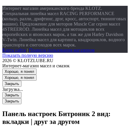
Интернет магазин американского бренда KLOTZ.
Специальная линейка масел RACING PERFORMANCE
(кольцо, ралли, дрифтинг, дрэг, кросс, автоспорт, тюнинговых
машин). Предложение для моторов Muscle Car серии масел
4STREEROD. Линейка масел для мотоциклов всех
европейских и японских марок, а так же для Harley Davidson
V-Twin. Линейка масел для картинга, квадроциклов, водного
транспорта и снегоходов всех марок.
Карта сайта
|
Правила пользования магазином
Показать полную версию
2026 © KLOTZLUBE.RU
Интернет-магазин масел и смазок
Хорошо, я понял
Хорошо, я понял
Закрыть
Загрузка...
Закрыть
Закрыть
Панель настроек Битроник 2
вид:
вкладки
|
друг за другом