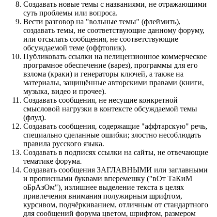
Создавать новые темы с названиями, не отражающими
суть проблемы или вопроса.
Вести разговор на "вольные темы" (флеймить),
создавать темы, не соответствующие данному форуму,
или отсылать сообщения, не соответствующие
обсуждаемой теме (оффтопик).
Публиковать ссылки на нелицензионное коммерческое
програмное обеспечение (варез), программы для его
взлома (краки) и генераторы ключей, а также на
материалы, защищённые авторскими правами (книги,
музыка, видео и прочее).
Создавать сообщения, не несущие конкретной
смысловой нагрузки в контексте обсуждаемой темы
(флуд).
Создавать сообщения, содержащие "аффтарскую" речь,
специально сделанные ошибки; злостно несоблюдать
правила русского языка.
Создавать в подписях ссылки на сайты, не отвечающие
тематике форума.
Cоздавать сообщения ЗАГЛАВНЫМИ или заглавными
и прописными буквами вперемешку ("вОт ТаКиМ
оБрАзОм"), излишнее выделение текста в целях
привлечения внимания полужирным шрифтом,
курсивом, подчёркиванием, отличным от стандартного
для сообщений форума цветом, шрифтом, размером