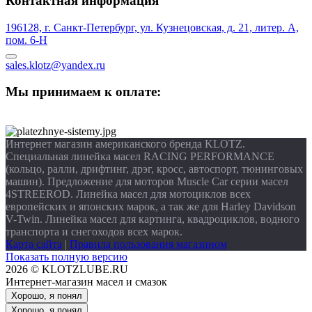
Контактная информация
196128, г. Санкт-Петербург, ул. Кузнецовская, д. 21, литер. А,
пом. 6-Н
sales.klotz@yandex.ru
Мы принимаем к оплате:
Интернет магазин американского бренда KLOTZ.
Специальная линейка масел RACING PERFORMANCE
(кольцо, ралли, дрифтинг, дрэг, кросс, автоспорт, тюнинговых
машин). Предложение для моторов Muscle Car серии масел
4STREEROD. Линейка масел для мотоциклов всех
европейских и японских марок, а так же для Harley Davidson
V-Twin. Линейка масел для картинга, квадроциклов, водного
транспорта и снегоходов всех марок.
Карта сайта
|
Правила пользования магазином
Показать полную версию
2026 © KLOTZLUBE.RU
Интернет-магазин масел и смазок
Хорошо, я понял
Хорошо, я понял