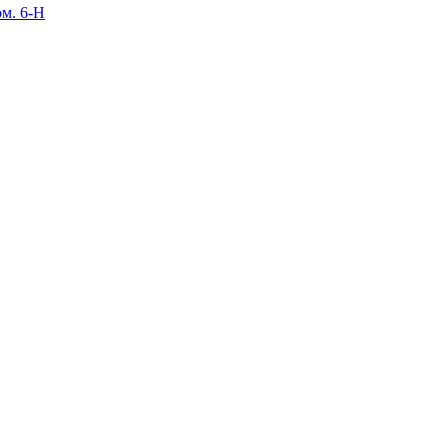
ом. 6-Н