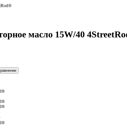
etRod®
орное масло 15W/40 4StreetR
сравнении
®