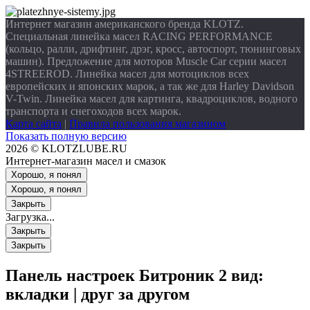
Интернет магазин американского бренда KLOTZ.
Специальная линейка масел RACING PERFORMANCE
(кольцо, ралли, дрифтинг, дрэг, кросс, автоспорт, тюнинговых
машин). Предложение для моторов Muscle Car серии масел
4STREEROD. Линейка масел для мотоциклов всех
европейских и японских марок, а так же для Harley Davidson
V-Twin. Линейка масел для картинга, квадроциклов, водного
транспорта и снегоходов всех марок.
Карта сайта
|
Правила пользования магазином
Показать полную версию
2026 © KLOTZLUBE.RU
Интернет-магазин масел и смазок
Хорошо, я понял
Хорошо, я понял
Закрыть
Загрузка...
Закрыть
Закрыть
Панель настроек Битроник 2
вид:
вкладки
|
друг за другом