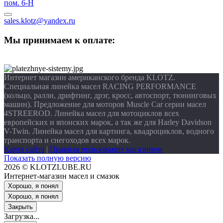
пом. 6-Н
sales.klotz@yandex.ru
Мы принимаем к оплате:
Интернет магазин американского бренда KLOTZ.
Специальная линейка масел RACING PERFORMANCE
(кольцо, ралли, дрифтинг, дрэг, кросс, автоспорт, тюнинговых
машин). Предложение для моторов Muscle Car серии масел
4STREEROD. Линейка масел для мотоциклов всех
европейских и японских марок, а так же для Harley Davidson
V-Twin. Линейка масел для картинга, квадроциклов, водного
транспорта и снегоходов всех марок.
Карта сайта
|
Правила пользования магазином
Показать полную версию
2026 © KLOTZLUBE.RU
Интернет-магазин масел и смазок
Хорошо, я понял
Хорошо, я понял
Закрыть
Загрузка...